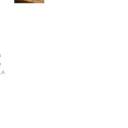
s
n
LA