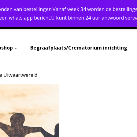
PERSOONLIJK ADVIES
BREED ASSORTIMENT
enden van bestellingen.Vanaf week 34 worden de bestellinge
SNELLE LEVERING
 een whats app bericht.U kunt binnen 24 uur antwoord verw
BETALEN
bshop
Begraafplaats/Crematorium inrichting
e Uitvaartwereld