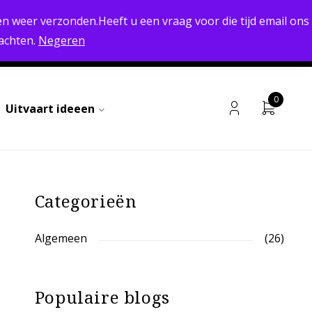
RETOURNEREN MOGELIJK
n weer verzonden.Heeft u een vraag voor die tijd email ons
achten.
Negeren
 & VERZENDEN
ALGEMENE VOORWAARDEN
CONTACT
0
Uitvaart ideeen
Categorieën
Algemeen
(26)
Populaire blogs