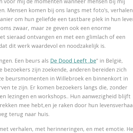
en voor mij de momenten wanneer mensen bij mij
n. Mensen komen bij ons langs met foto’s, verhalen
anier om hun geliefde een tastbare plek in hun leve
n soms zwaar, maar ze geven ook een enorme
et sieraad ontvangen en met een glimlach of een
dat dit werk waardevol en noodzakelijk is.
ngen. Een beurs als
De Dood Leeft .be
” in België,
ge bezoekers zijn zoekende, anderen bereiden zich
nze beursmomenten in Willebroek en binnenkort in
ven te zijn. Er komen bezoekers langs die, zonder
en lezingen en workshops.. Hun aanwezigheid blijft
ekken mee hebt,en je raken door hun levensverhaa
eg terug naar huis.
met verhalen, met herinneringen, en met emotie. He