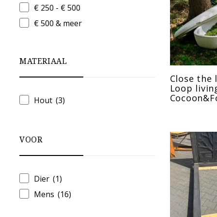
Gedenkartikelen
(170)
€ 250 - € 500
Kisten&Baarplanken
(10)
€ 500 & meer
Troostcadeautjes
(23)
Uitvaart ideeen
(1)
MATERIAAL
Uncategorized
(1)
Close the 
Urnen
(442)
Loop livin
Cocoon&F
Woods&steel memorials
(5)
Hout
(3)
VOOR
Dier
(1)
Mens
(16)