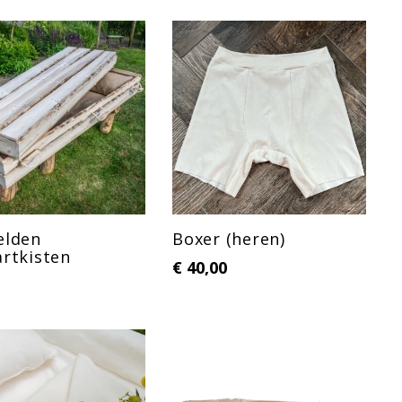
elden
Boxer (heren)
artkisten
€
40,00