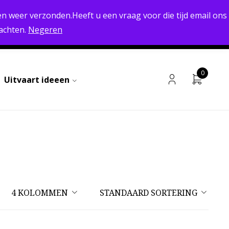
RETOURNEREN MOGELIJK
n weer verzonden.Heeft u een vraag voor die tijd email ons
achten.
Negeren
 & VERZENDEN
ALGEMENE VOORWAARDEN
CONTACT
0
Uitvaart ideeen
4 KOLOMMEN
STANDAARD SORTERING