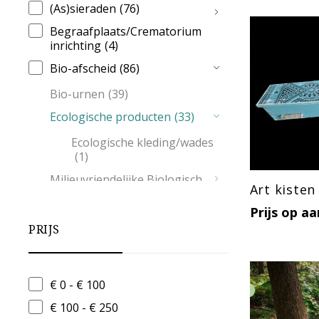
(As)sieraden
(76)
Begraafplaats/Crematorium
inrichting
(4)
Bio-afscheid
(86)
Bio-urnen
(39)
Ecologische producten
(33)
Ecologische kleding/wades
(1)
Milieuvriendelijke Biologisch
Art kisten
afbreekbare kleding voor
natuurbegrafenis of crematie
Prijs op a
(25)
PRIJS
Wades
(13)
Zee-urn
(5)
€ 0 - € 100
Dieren urnen en
gedenkartikelen
(2)
€ 100 - € 250