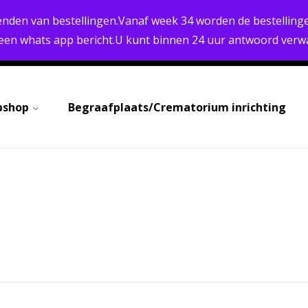
PERSOONLIJK ADVIES
BREED ASSORTIMENT
enden van bestellingen.Vanaf week 34 worden de bestellinge
SNELLE LEVERING
 een whats app bericht.U kunt binnen 24 uur antwoord verw
BETALEN
bshop
Begraafplaats/Crematorium inrichting