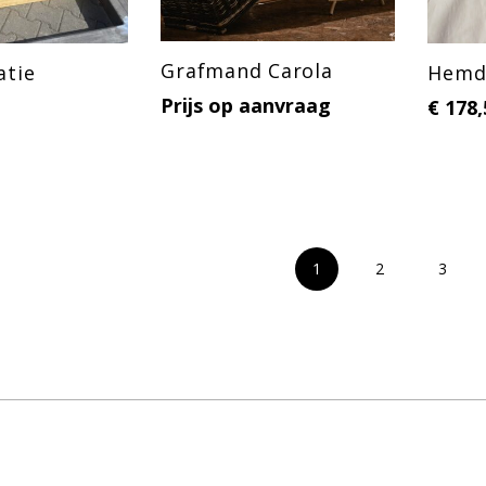
Grafmand Carola
atie
Hemd 
Prijs op aanvraag
€
178,
1
2
3