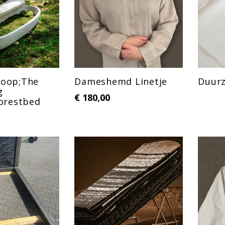
loop;The
Dameshemd Linetje
Duur
g
€
180,00
orestbed