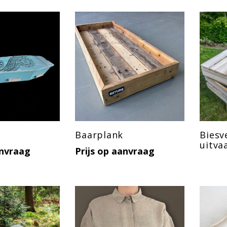
Baarplank
Biesv
uitva
anvraag
Prijs op aanvraag