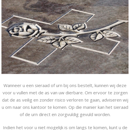
Wanneer u een sieraad of urn bij ons bestelt, kunnen wij deze
voor u vullen met de as van uw dierbare. Om ervoor te zorgen
dat de as veilig en zonder risico verloren te gaan, adviseren wij
u om naar ons kantoor te komen. Op die manier kan het sieraad
of de urn direct en zorgvuldig gevuld worden.
Indien het voor u niet mogelijk is om langs te komen, kunt u de