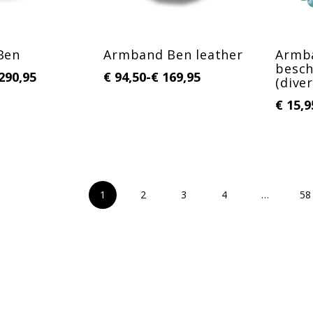
Ben
Armband Ben leather
Armb
besc
290,95
€
94,50
-
€
169,95
(dive
€
15,9
1
2
3
4
…
58