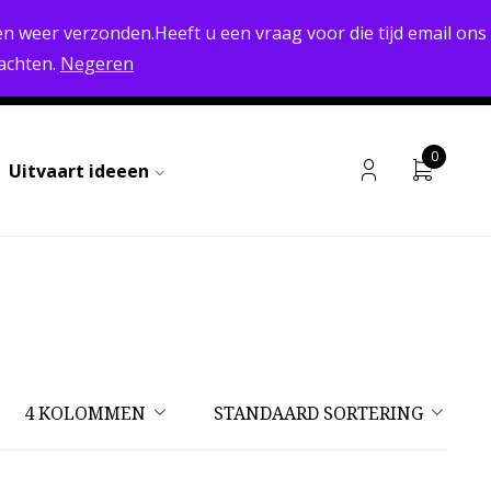
RETOURNEREN MOGELIJK
n weer verzonden.Heeft u een vraag voor die tijd email ons
achten.
Negeren
 & VERZENDEN
ALGEMENE VOORWAARDEN
CONTACT
0
Uitvaart ideeen
4 KOLOMMEN
STANDAARD SORTERING