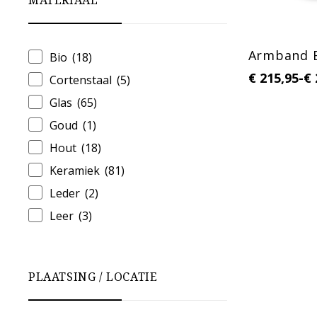
MATERIAAL
Armband 
Bio
(18)
€
215,95
-
€
Cortenstaal
(5)
Glas
(65)
Goud
(1)
Hout
(18)
Keramiek
(81)
Leder
(2)
Leer
(3)
Metaal
(36)
Porselein
(11)
PLAATSING / LOCATIE
RVS
(11)
Zilver
(22)