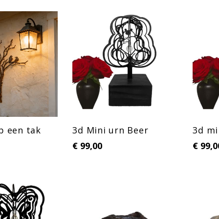
p een tak
3d Mini urn Beer
3d mi
€
99,00
€
99,0