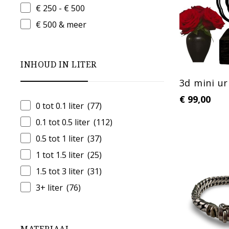
€ 250 - € 500
€ 500 & meer
INHOUD IN LITER
3d mini ur
€
99,00
0 tot 0.1 liter
(77)
0.1 tot 0.5 liter
(112)
0.5 tot 1 liter
(37)
1 tot 1.5 liter
(25)
1.5 tot 3 liter
(31)
3+ liter
(76)