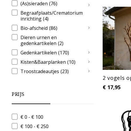
(As)sieraden
(76)
Begraafplaats/Crematorium
inrichting
(4)
Bio-afscheid
(86)
Dieren urnen en
gedenkartikelen
(2)
Gedenkartikelen
(170)
Kisten&Baarplanken
(10)
Troostcadeautjes
(23)
2 vogels o
Uitvaart ideeen
(1)
€
17,95
Uncategorized
(1)
PRIJS
Urnen
(442)
Woods&steel memorials
(5)
€ 0 - € 100
€ 100 - € 250