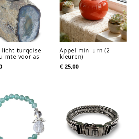
 licht turqoise
Appel mini urn (2
uimte voor as
kleuren)
0
€
25,00