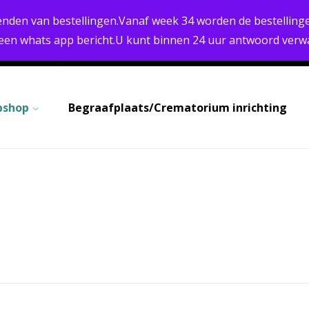
PERSOONLIJK ADVIES
BREED ASSORTIMENT
enden van bestellingen.Vanaf week 34 worden de bestellinge
SNELLE LEVERING
 een whats app bericht.U kunt binnen 24 uur antwoord verw
BETALEN
bshop
Begraafplaats/Crematorium inrichting