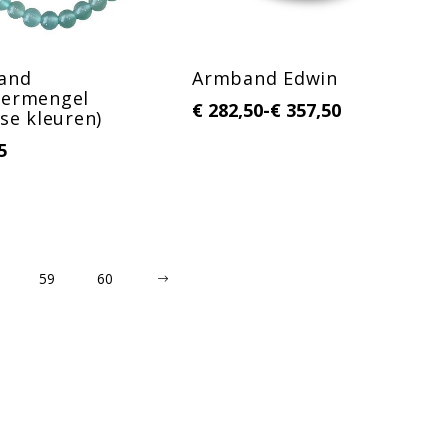
and
Armband Edwin
hermengel
€
282,50
-
€
357,50
rse kleuren)
5
59
60