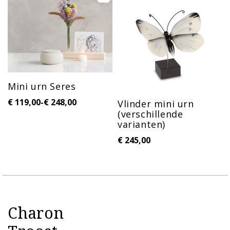
Mini urn Seres
€
119,00
-
€
248,00
l
Vlinder mini urn
(verschillende
varianten)
€
245,00
Charon