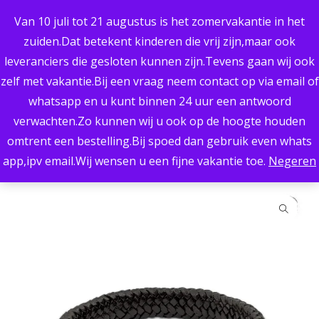
UITSTEKENDE KWALITEIT
Van 10 juli tot 21 augustus is het zomervakantie in het
PERSOONLIJK ADVIES
BREED ASSORTIMENT
zuiden.Dat betekent kinderen die vrij zijn,maar ook
RETOURNEREN MOGELIJK
leveranciers die gesloten kunnen zijn.Tevens gaan wij ook
SNELLE LEVERING
zelf met vakantie.Bij een vraag neem contact op via email of
whatsapp en u kunt binnen 24 uur een antwoord
0
verwachten.Zo kunnen wij u ook op de hoogte houden
omtrent een bestelling.Bij spoed dan gebruik even whats
Home
/
(As)sieraden
/
Armbanden
/
Embrace armband
app,ipv email.Wij wensen u een fijne vakantie toe.
Negeren
gevlochten leder