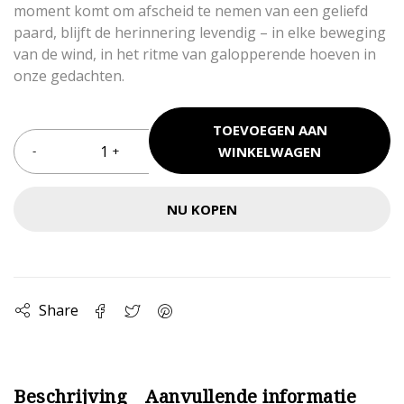
moment komt om afscheid te nemen van een geliefd
paard, blijft de herinnering levendig – in elke beweging
van de wind, in het ritme van galopperende hoeven in
onze gedachten.
TOEVOEGEN AAN
WINKELWAGEN
NU KOPEN
Share
Beschrijving
Aanvullende informatie