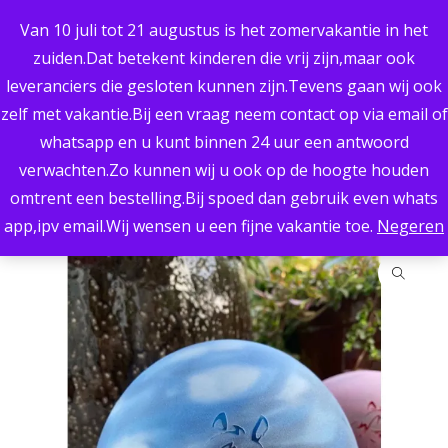
UITSTEKENDE KWALITEIT
Van 10 juli tot 21 augustus is het zomervakantie in het
PERSOONLIJK ADVIES
BREED ASSORTIMENT
zuiden.Dat betekent kinderen die vrij zijn,maar ook
RETOURNEREN MOGELIJK
leveranciers die gesloten kunnen zijn.Tevens gaan wij ook
SNELLE LEVERING
zelf met vakantie.Bij een vraag neem contact op via email of
whatsapp en u kunt binnen 24 uur een antwoord
0
verwachten.Zo kunnen wij u ook op de hoogte houden
omtrent een bestelling.Bij spoed dan gebruik even whats
Home
/
Urnen
/
Dierenurnen
/
Urn Paard
app,ipv email.Wij wensen u een fijne vakantie toe.
Negeren