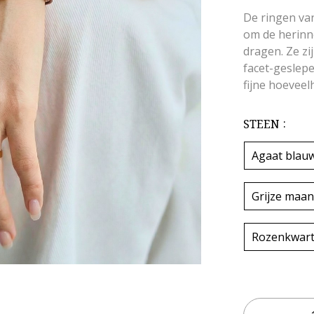
De ringen van
om de herinne
dragen. Ze zi
facet-geslep
fijne hoeveelh
STEEN
Agaat blau
Grijze maa
Rozenkwar