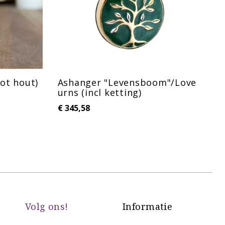
ot hout)
Ashanger "Levensboom"/Love
urns (incl ketting)
(
€
345,58
€
Volg ons!
Informatie