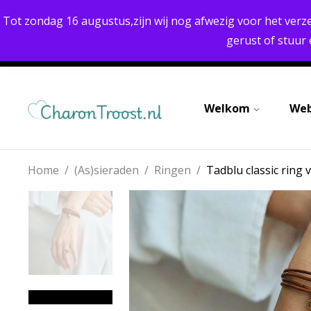
UITSTEKENDE KWALITEIT
Tot zondag 16 augustus,zijn wij nog afwezig voor het verz
gerust of stuur
Welkom
We
Home
/
(As)sieraden
/
Ringen
/
Tadblu classic ring 