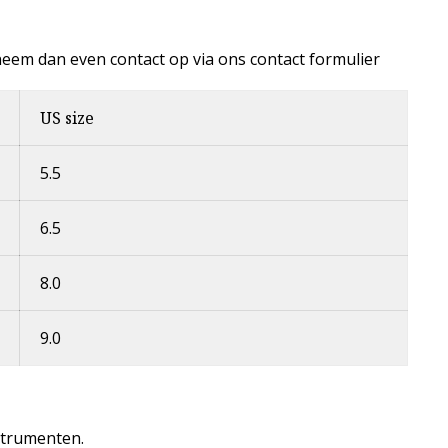
,neem dan even contact op via ons contact formulier
US size
5.5
6.5
8.0
9.0
strumenten.