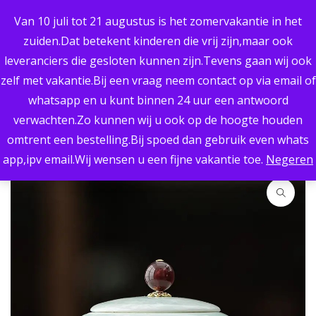
UITSTEKENDE KWALITEIT
Van 10 juli tot 21 augustus is het zomervakantie in het
PERSOONLIJK ADVIES
BREED ASSORTIMENT
zuiden.Dat betekent kinderen die vrij zijn,maar ook
RETOURNEREN MOGELIJK
leveranciers die gesloten kunnen zijn.Tevens gaan wij ook
SNELLE LEVERING
zelf met vakantie.Bij een vraag neem contact op via email of
whatsapp en u kunt binnen 24 uur een antwoord
0
verwachten.Zo kunnen wij u ook op de hoogte houden
omtrent een bestelling.Bij spoed dan gebruik even whats
Home
/
Urnen
/
Mini-urnen
/
Mini urn
app,ipv email.Wij wensen u een fijne vakantie toe.
Negeren