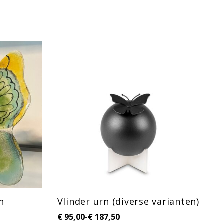
n
Vlinder urn (diverse varianten)
K
k
€
95,00
-
€
187,50