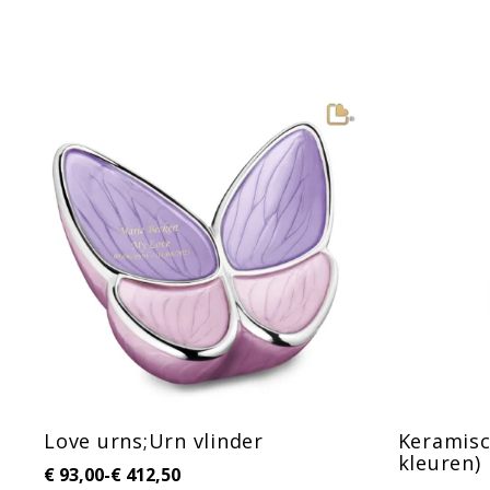
Love urns;Urn vlinder
Keramisc
kleuren)
€
93,00
-
€
412,50