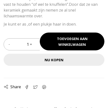
vast te houden “of wel te knuffelen”.Door dat ze van
keramiek gemaakt zijn nemen ze al snel
lichaamswarmte over.
Je kunt er as ,of een plukje haar in doen.
TOEVOEGEN AAN
WINKELWAGEN
NU KOPEN
Share