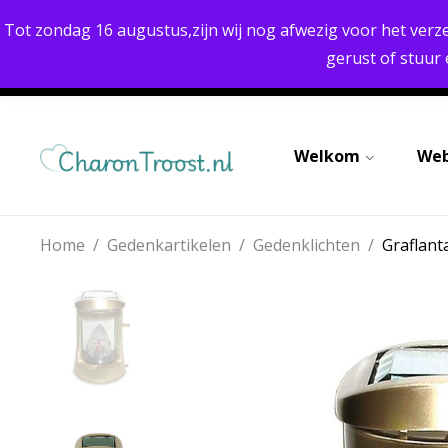
UITSTEKENDE KWALITEIT
Tot zondag 16 augustus,zijn wij nog afwezig voor het verz
gerust of stuur
Welkom
We
Home
/
Gedenkartikelen
/
Gedenklichten
/
Graflant