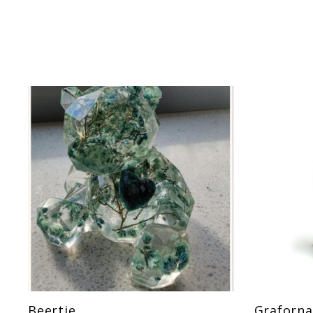
Beertje
Graforna