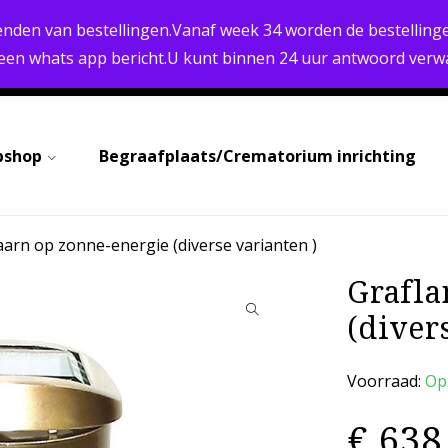
PERSOONLIJK ADVIES
BREED ASSORTIMENT
enden van bestellingen.Vanaf week 34 worden de bestellinge
SNELLE LEVERING
 een whats app bericht.U kunt binnen 24 uur antwoord verw
BETALEN
bshop
Begraafplaats/Crematorium inrichting
aarn op zonne-energie (diverse varianten )
Grafla
(diver
Voorraad:
Op
€
638