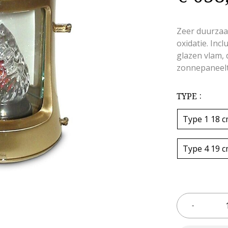
Zeer duurzaa
oxidatie. Inc
glazen vlam, 
zonnepaneeltj
TYPE
Type 1 18 
Type 4 19 