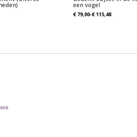
heden)
een vogel
€
79,00
-
€
115,48
lsen